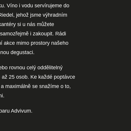
. Víno i vodu servírujeme do
 Riedel, jehož jsme výhradním
antéry si u nás můžete
 samozřejmě i zakoupit. Rádi
rní akce mimo prostory našeho
enou degustaci.
nebo rovnou celý oddělitelný
je až 25 osob. Ke každé poptávce
ě a maximálně se snažíme o to,
i.
 baru Advivum.