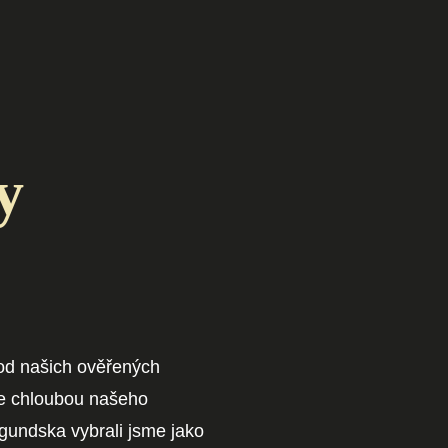
y
 od našich ověřených
že chloubou našeho
rgundska vybrali jsme jako