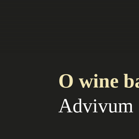
O wine b
Advivum