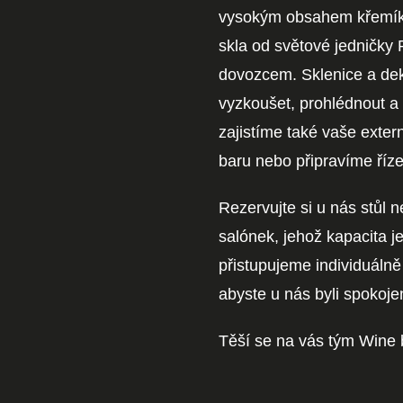
vysokým obsahem křemíku
skla od světové jedničky
dovozcem. Sklenice a dek
vyzkoušet, prohlédnout a
zajistíme také vaše exte
baru nebo připravíme říz
Rezervujte si u nás stůl 
salónek, jehož kapacita 
přistupujeme individuáln
abyste u nás byli spokojen
Těší se na vás tým Wine