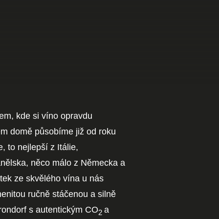
em, kde si víno opravdu
ém domě působíme již od roku
to nejlepší z Itálie,
panělska, něco málo z Německa a
tek ze skvělého vína u nás
enitou ručně stáčenou a silně
rondorf s autentickým CO
a
2