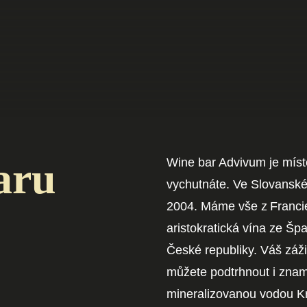
aru
Wine bar Advivum je míst
vychutnáte. Ve Slovansk
2004. Máme vše z Francie, 
aristokratická vína ze Š
České republiky. Váš záži
můžete podtrhnout i znam
mineralizovanou vodou K